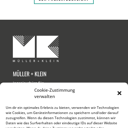
MÜLLER + KLEIN
Ingenieurbüro für
Bauwesen GmbH
Cookie-Zustimmung
verwalten
KONTAKT
Um dir ein optimales Erlebnis zu bieten, verwenden wir Technologien
wie Cookies, um Geräteinformationen zu speichern und/oder darauf
T +49 761 611 00 0
zuzugreifen. Wenn du diesen Technologien zustimmst, können wir
M
info@muk-fr.de
Daten wie das Surfverhalten oder eindeutige IDs auf dieser Website