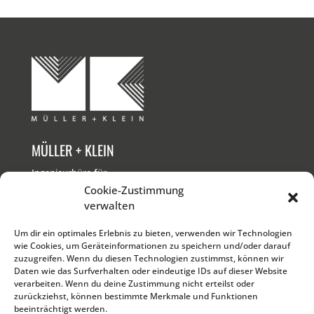
MÜLLER + KLEIN
Ingenieurbüro für
Bauwesen GmbH
Cookie-Zustimmung
verwalten
KONTAKT
Um dir ein optimales Erlebnis zu bieten, verwenden wir Technologien
wie Cookies, um Geräteinformationen zu speichern und/oder darauf
T +49 761 611 00 0
zuzugreifen. Wenn du diesen Technologien zustimmst, können wir
M
info@muk-fr.de
Daten wie das Surfverhalten oder eindeutige IDs auf dieser Website
verarbeiten. Wenn du deine Zustimmung nicht erteilst oder
RECHTLICHES
zurückziehst, können bestimmte Merkmale und Funktionen
beeinträchtigt werden.