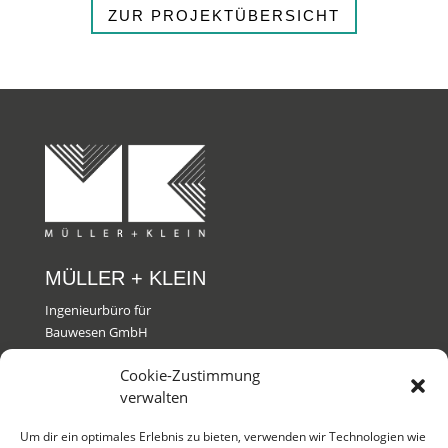
ZUR PROJEKTÜBERSICHT
MÜLLER + KLEIN
Ingenieurbüro für
Bauwesen GmbH
Cookie-Zustimmung
KONTAKT
verwalten
T +49 761 611 00 0
Um dir ein optimales Erlebnis zu bieten, verwenden wir Technologien wie
M
info@muk-fr.de